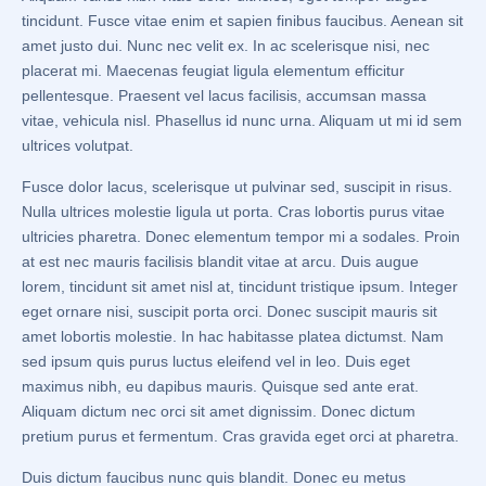
tincidunt. Fusce vitae enim et sapien finibus faucibus. Aenean sit
amet justo dui. Nunc nec velit ex. In ac scelerisque nisi, nec
placerat mi. Maecenas feugiat ligula elementum efficitur
pellentesque. Praesent vel lacus facilisis, accumsan massa
vitae, vehicula nisl. Phasellus id nunc urna. Aliquam ut mi id sem
ultrices volutpat.
Fusce dolor lacus, scelerisque ut pulvinar sed, suscipit in risus.
Nulla ultrices molestie ligula ut porta. Cras lobortis purus vitae
ultricies pharetra. Donec elementum tempor mi a sodales. Proin
at est nec mauris facilisis blandit vitae at arcu. Duis augue
lorem, tincidunt sit amet nisl at, tincidunt tristique ipsum. Integer
eget ornare nisi, suscipit porta orci. Donec suscipit mauris sit
amet lobortis molestie. In hac habitasse platea dictumst. Nam
sed ipsum quis purus luctus eleifend vel in leo. Duis eget
maximus nibh, eu dapibus mauris. Quisque sed ante erat.
Aliquam dictum nec orci sit amet dignissim. Donec dictum
pretium purus et fermentum. Cras gravida eget orci at pharetra.
Duis dictum faucibus nunc quis blandit. Donec eu metus