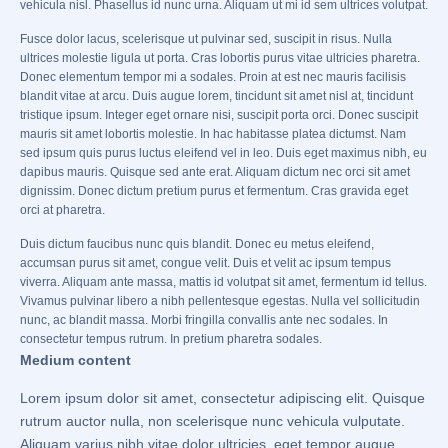
vehicula nisl. Phasellus id nunc urna. Aliquam ut mi id sem ultrices volutpat.
Fusce dolor lacus, scelerisque ut pulvinar sed, suscipit in risus. Nulla
ultrices molestie ligula ut porta. Cras lobortis purus vitae ultricies pharetra.
Donec elementum tempor mi a sodales. Proin at est nec mauris facilisis
blandit vitae at arcu. Duis augue lorem, tincidunt sit amet nisl at, tincidunt
tristique ipsum. Integer eget ornare nisi, suscipit porta orci. Donec suscipit
mauris sit amet lobortis molestie. In hac habitasse platea dictumst. Nam
sed ipsum quis purus luctus eleifend vel in leo. Duis eget maximus nibh, eu
dapibus mauris. Quisque sed ante erat. Aliquam dictum nec orci sit amet
dignissim. Donec dictum pretium purus et fermentum. Cras gravida eget
orci at pharetra.
Duis dictum faucibus nunc quis blandit. Donec eu metus eleifend,
accumsan purus sit amet, congue velit. Duis et velit ac ipsum tempus
viverra. Aliquam ante massa, mattis id volutpat sit amet, fermentum id tellus.
Vivamus pulvinar libero a nibh pellentesque egestas. Nulla vel sollicitudin
nunc, ac blandit massa. Morbi fringilla convallis ante nec sodales. In
consectetur tempus rutrum. In pretium pharetra sodales.
Medium content
Lorem ipsum dolor sit amet, consectetur adipiscing elit. Quisque
rutrum auctor nulla, non scelerisque nunc vehicula vulputate.
Aliquam varius nibh vitae dolor ultricies, eget tempor augue