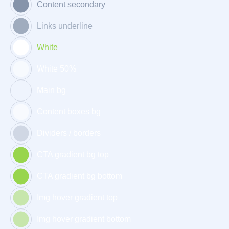
Content secondary
Links underline
White
White 50%
Main bg
Content boxes bg
Dividers / borders
CTA gradient bg top
CTA gradient bg bottom
Img hover gradient top
Img hover gradient bottom