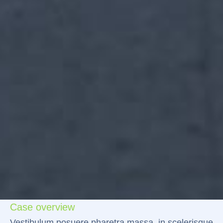
Case overview
Vestibulum posuere pharetra massa, in scelerisque